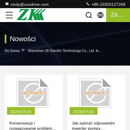
cindy@zundrive.com
+86-15920127268
Zacytować
Nowości
>
Do Domu
Shenzhen ZK Electric Technology Co., Ltd. Informacje O Firmie
2026/07/15
2026/07/15
Konserwacja i
Jak wybrać odpowiedni
rozwiązywanie problemów
inwerter pompy