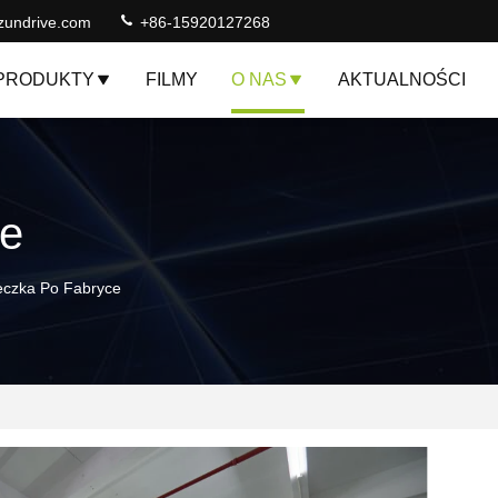
zundrive.com
+86-15920127268
PRODUKTY
FILMY
O NAS
AKTUALNOŚCI
ce
ieczka Po Fabryce